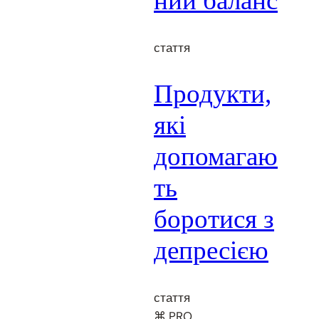
ний баланс
стаття
Продукти,
які
допомагаю
ть
боротися з
депресією
стаття
⌘ PRO