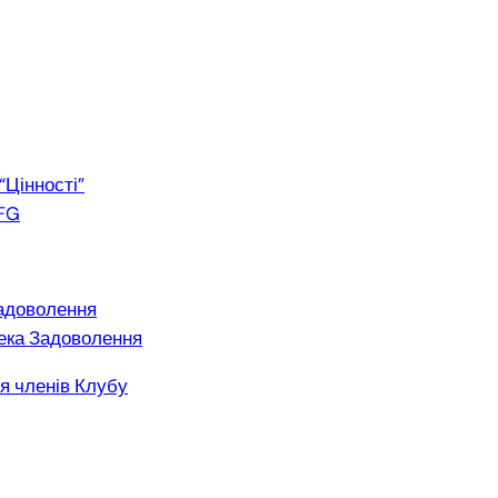
“Цінності”
FG
адоволення
ека Задоволення
я членів Клубу