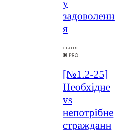
у
задоволенн
я
стаття
⌘ PRO
[№1.2-25]
Необхідне
vs
непотрібне
стражданн