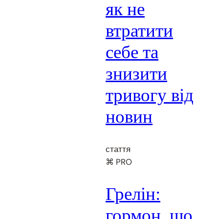
як не
втратити
себе та
знизити
тривогу від
новин
стаття
⌘ PRO
Грелін:
гормон, що