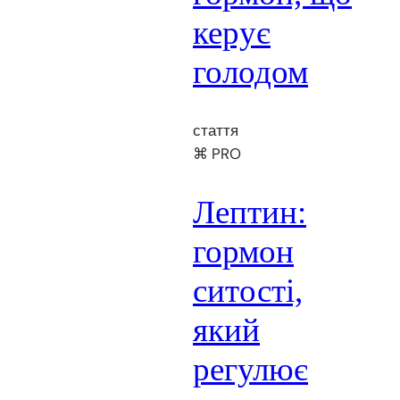
керує
голодом
стаття
⌘ PRO
Лептин:
гормон
ситості,
який
регулює