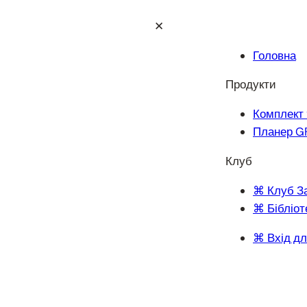
✕
Головна
Продукти
Комплект 
Планер G
Клуб
⌘ Клуб З
⌘ Бібліот
⌘ Вхід дл