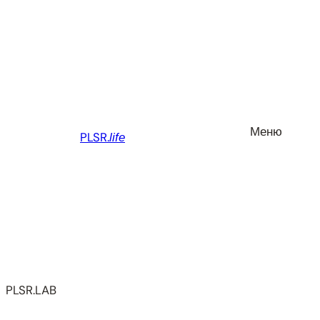
Перейти
до
вмісту
Меню
PLSR.
life
PLSR.LAB