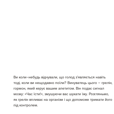
Ви коли-небудь відчували, що голод з’являється навіть
тоді, коли ви нещодавно поїли? Винуватець цього – грелін,
гормон, який керує вашим апетитом. Він подає сигнал
мозку: «Час їсти!», змушуючи вас шукати їжу. Розгляньмо,
як грелін впливає на організм і що допоможе тримати його
під контролем.