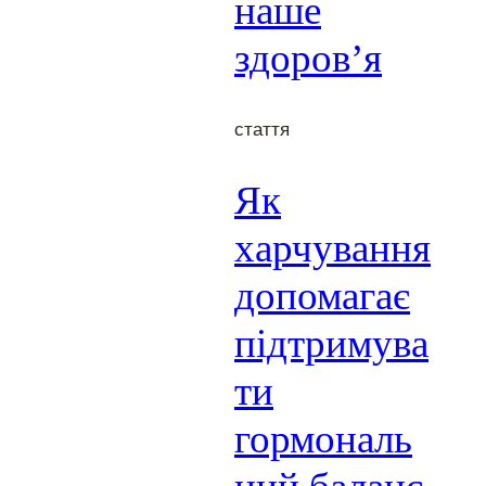
наше
здоров’я
стаття
Як
харчування
допомагає
підтримува
ти
гормональ