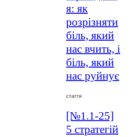
я: як
розрізняти
біль, який
нас вчить, і
біль, який
нас руйнує
стаття
[№1.1-25]
5 стратегій