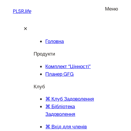
Перейти
Меню
PLSR.
life
до
вмісту
✕
Головна
Продукти
Комплект “Цінності”
Планер GFG
Клуб
⌘ Клуб Задоволення
⌘ Бібліотека
Задоволення
⌘ Вхід для членів