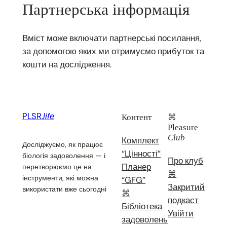
Партнерська інформація
Вміст може включати партнерські посилання,
за допомогою яких ми отримуємо прибуток та
кошти на дослідження.
PLSR.
life
Контент
⌘
Pleasure
Club
Комплект
Досліджуємо, як працює
“Цінності”
біологія задоволення — і
Про клуб
Планер
перетворюємо це на
⌘
інструменти, які можна
“GFG”
Закритий
використати вже сьогодні
⌘
подкаст
Бібліотека
Увійти
задоволень