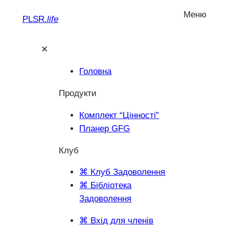
Меню
PLSR.
life
✕
Головна
Продукти
Комплект “Цінності”
Планер GFG
Клуб
⌘ Клуб Задоволення
⌘ Бібліотека
Задоволення
⌘ Вхід для членів