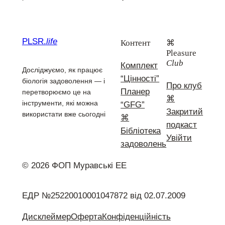
PLSR.
life
Контент
⌘
Pleasure
Club
Комплект
Досліджуємо, як працює
“Цінності”
біологія задоволення — і
Про клуб
Планер
перетворюємо це на
⌘
інструменти, які можна
“GFG”
Закритий
використати вже сьогодні
⌘
подкаст
Бібліотека
Увійти
задоволень
© 2026 ФОП Муравські ЕЕ
ЕДР №25220010001047872 від 02.07.2009
Дисклеймер
Оферта
Конфіденційність