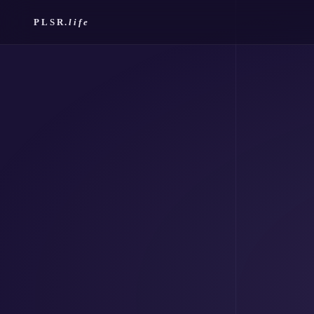
PLSR.
life