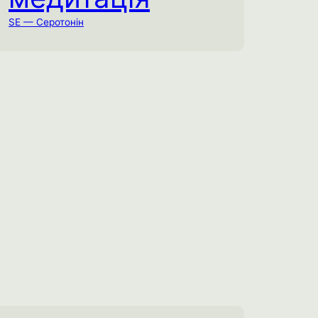
Байдуже де
SE — Серотонін
Знайдіть мінімум одну людину (партнер,
друг, родич або ваша дитина) і
проведіть разом просту та коротку
медитативну практику.
Емоційне виснаження
Ментальне виснаження
Спробувати практику →