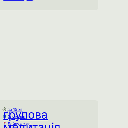
Використайте спеціальні звуки, які
буквально “налаштовують” мозок на
стан спокою та креативності.
Ментальне виснаження
Спробувати практику →
⏱
до 15 хв
групова
Групова медитація
З кимось
до 15 хв
⏱
медитація
Байдуже де
З кимось