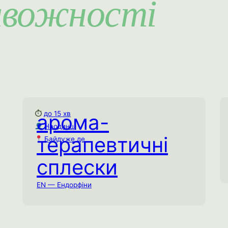
ивожності
⏱
до 15 хв
арома-
Арома-терапевтичні
Наодинці
сплески
терапевтичні
Байдуже де
до 15 хв
⏱
Наодинці
сплески
Байдуже де
EN — Ендорфіни
Створіть кілька коротких, але потужних
сенсорних сплесків через нюх протягом
дня.