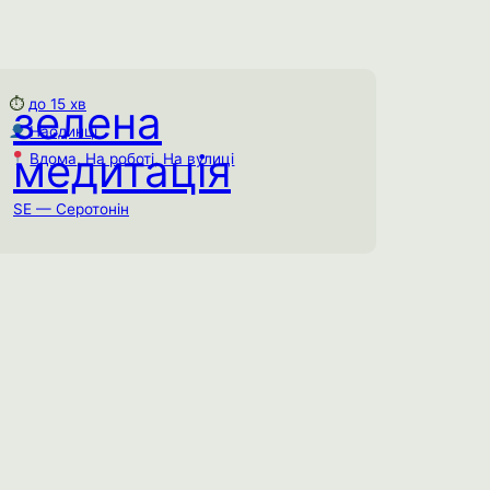
⏱
до 15 хв
зелена
Зелена медитація
Наодинці
до 15 хв
⏱
медитація
Вдома
, 
На роботі
, 
На вулиці
Наодинці
На вулиці
, 
На роботі
, 
Вдома
SE — Серотонін
Додайте коротку взаємодію з зеленим
кольором протягом дня. Це найбільш
заспокійливий колір спектру, з яким
наш мозок має унікальний еволюційний
зв’язок.
Соціальне виснаження
Емоційне виснаження
Ментальне виснаження