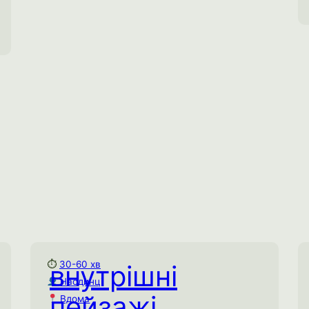
безсловесні контакти протягом дня.
Емоційне виснаження
Соціальне виснаження
Спробувати практику →
⏱
30-60 хв
внутрішні
Внутрішні пейзажі
Наодинці
30-60 хв
⏱
пейзажі
Вдома
Наодинці