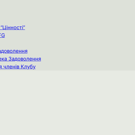
“Цінності”
FG
адоволення
ека Задоволення
я членів Клубу