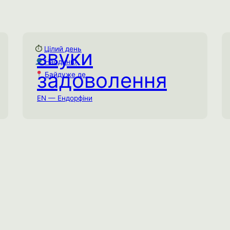
⏱
Цілий день
звуки
Звуки задоволення
Наодинці
Цілий день
⏱
задоволення
Байдуже де
Наодинці
Байдуже де
EN — Ендорфіни
Протягом дня озвучуйте своє
задоволення. Ви будете здивовані,
наскільки сильно ця маленька зміна
може посилити ваші приємні відчуття.
Емоційне виснаження
Спробувати практику →