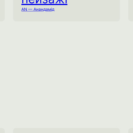
Вдома
AN — Анандамід
За допомогою детальної інструкції
сконструюйте свій власний ментальний
пейзаж зі спогадів та відчуттів.
Емоційне виснаження
Соціальне виснаження
Спробувати практику →