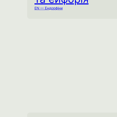
На вулиці
EN — Ендорфіни
Проведіть 25-30 хвилин безперервної
аеробної активності у помірному темпі
для досягнення глибокого
ендорфінового потоку.
Соціальне виснаження
Емоційне виснаження
Ментальне виснаження
Спробувати практику →