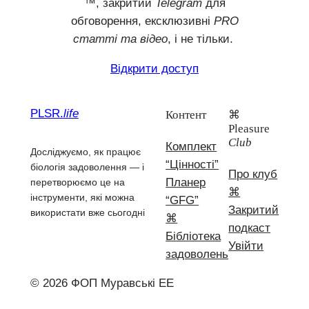
™, закритий
Telegram
для
обговорення, ексклюзивні
PRO
статті та відео
, і не тільки.
Відкрити доступ
PLSR.
life
Контент
⌘
Pleasure
Club
Комплект
Досліджуємо, як працює
“Цінності”
біологія задоволення — і
Про клуб
Планер
перетворюємо це на
⌘
інструменти, які можна
“GFG”
Закритий
використати вже сьогодні
⌘
подкаст
Бібліотека
Увійти
задоволень
© 2026 ФОП Муравські ЕЕ