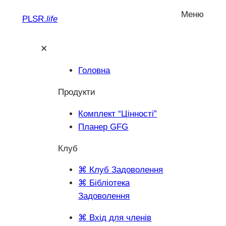
Перейти
Меню
PLSR.
life
до
вмісту
✕
Головна
Продукти
Комплект “Цінності”
Планер GFG
Клуб
⌘ Клуб Задоволення
⌘ Бібліотека
Задоволення
⌘ Вхід для членів