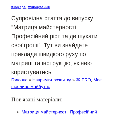
#кар’єра
, 
#планування
Супровідна стаття до випуску
“Матриця майстерності.
Професійний ріст та де шукати
свої гроші”. Тут ви знайдете
приклади швидкого руху по
матриці та інструкцію, як нею
користуватись.
Головна
»
Напрямки розвитку
»
⌘ PRO
, 
Моє
щасливе майбутнє
Пов'язані матеріали:
Матриця майстерності. Професійний