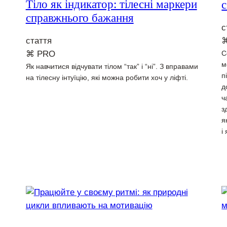
Тіло як індикатор: тілесні маркери
с
справжнього бажання
с
стаття
⌘ PRO
C
м
Як навчитися відчувати тілом “так” і “ні”. З вправами
п
на тілесну інтуїцію, які можна робити хоч у ліфті.
д
ч
з
я
і