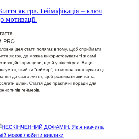
иття як гра. Гейміфікація – ключ
о мотивації.
таття
⌘ PRO
оловна ідея статті полягає в тому, щоб сприймати
иття як гру, де можна використовувати ті ж самі
отиваційні принципи, що й у відеоіграх. Якщо
розуміти, який ти “геймер”, то можна застосувати ці
нання до свого життя, щоб розвивати звички та
осягати цілей. Стаття дає практичні поради для
ізних типів геймерів.