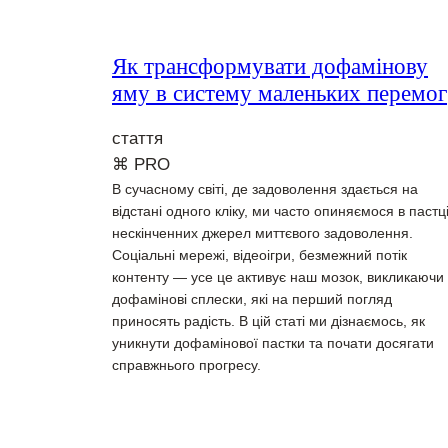
Як трансформувати дофамінову
яму в cистему маленьких перемог
стаття
⌘ PRO
В сучасному світі, де задоволення здається на
відстані одного кліку, ми часто опиняємося в пастц
нескінченних джерел миттєвого задоволення.
Соціальні мережі, відеоігри, безмежний потік
контенту — усе це активує наш мозок, викликаючи
дофамінові сплески, які на перший погляд
приносять радість. В цій статі ми дізнаємось, як
уникнути дофамінової пастки та почати досягати
справжнього прогресу.