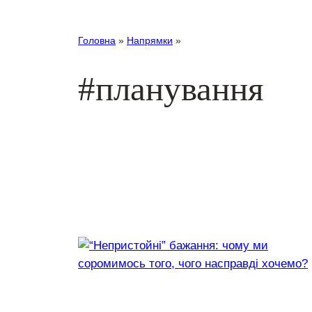
Головна
»
Напрямки
»
#планування