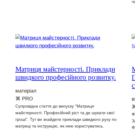
ч
Матриця майстерності. Приклади
швидкого професійного розвитку.
П
с
матеріал
⌘ PRO
в
Супровідна стаття до випуску “Матриця
майстерності. Професійний ріст та де шукати свої
Ф
гроші”. Тут ви знайдете приклади швидкого руху по
З
матриці та інструкцію, як нею користуватись.
Ф