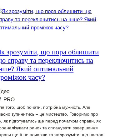
Як зрозуміти, що пора облишити
ю справу та переключитись на
інше? Який оптимальний
проміжок часу?
ідео
⌘ PRO
ля того, щоб почати, потрібна мужність. Але
часно зупинитись – це мистецтво. Говоримо про
е, як підготуватись ще перед початком справи, як
роаналізувати ринок та спланувати завершення
прави ще її не почавши та як зрозуміти, що настав