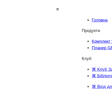
✕
Головна
Продукти
Комплект 
Планер G
Клуб
⌘ Клуб З
⌘ Бібліот
⌘ Вхід дл