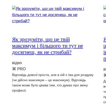
Як зрозуміти, що це твій
максимум і більшого ти тут не
ц
досягнеш, як не стрибай?
відео
⌘ PRO
в
Відповідь доволі проста, але в ній є їжа для роздуму
(чи дійсно максимум – це максимум). Відповідь
Д
також може бути цікава тим, хто думає про зміну
в
професії.
т
п
с