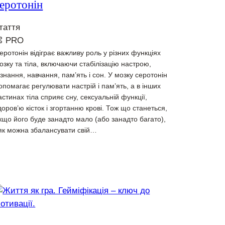
еротонін
таття
⌘ PRO
еротонін відіграє важливу роль у різних функціях
озку та тіла, включаючи стабілізацію настрою,
ізнання, навчання, пам’ять і сон. У мозку серотонін
опомагає регулювати настрій і пам’ять, а в інших
астинах тіла сприяє сну, сексуальній функції,
доров’ю кісток і згортанню крові. Тож що станеться,
кщо його буде занадто мало (або занадто багато),
 як можна збалансувати свій…