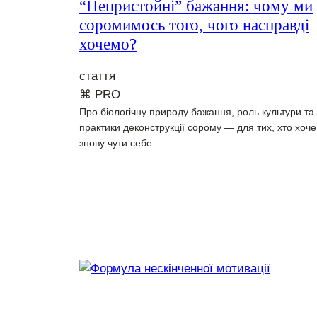
“Непристойні” бажання: чому ми
соромимось того, чого насправді
хочемо?
стаття
⌘ PRO
Про біологічну природу бажання, роль культури та
практики деконструкції сорому — для тих, хто хоче
знову чути себе.