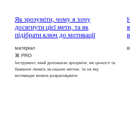
Як зрозуміти, чому я хочу
досягнути цієї мети, та як
я
підібрати ключ до мотивації
матеріал
в
⌘ PRO
і
Інструмент, який допомагає зрозуміти, які цінності та
бажання лежать за нашою метою, та на яку
мотивацію можна розраховувати.