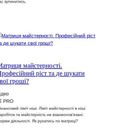
ас зупинитись.
Матриця майстерності.
рофесійний ріст та де шукати
вої гроші?
ідео
⌘ PRO
інансовий ліміт ніші. Ліміт майстерності в ніші.
аробіток та майстерність не взаємопов’язані.
орми діяльності. Як рухатись по матриці?