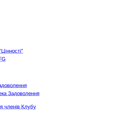
“Цінності”
FG
адоволення
ека Задоволення
я членів Клубу