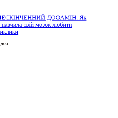
НЕСКІНЧЕННИЙ ДОФАМІН. Як
 навчила свій мозок любити
виклики
ідео