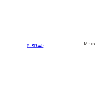
Меню
PLSR.
life