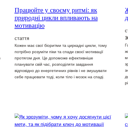
Працюйте у своєму ритмі: як
Ж
природні цикли впливають на
д
мотивацію
с
стаття
Г
Кожен має свої біоритми та циркадні цикли, тому
ж
потрібно розуміти піки та спади своєї мотивації
а
м
протягом дня. Це допоможе ефективніше
з
планувати свій час, розподіляти завдання
з
відповідно до енергетичних рівнів і не змушувати
д
себе працювати тоді, коли тіло і мозок на спаді.
р