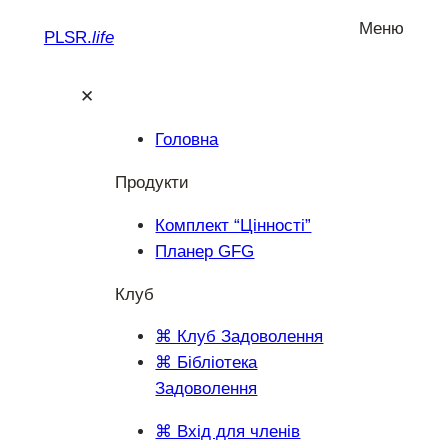
Меню
PLSR.
life
✕
Головна
Продукти
Комплект “Цінності”
Планер GFG
Клуб
⌘ Клуб Задоволення
⌘ Бібліотека
Задоволення
⌘ Вхід для членів