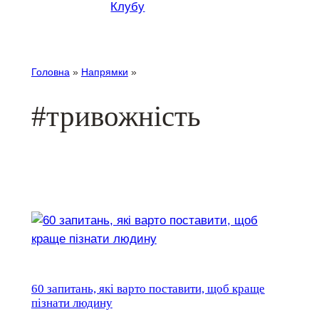
Клубу
Головна
»
Напрямки
»
#тривожність
60 запитань, які варто поставити, щоб краще
пізнати людину