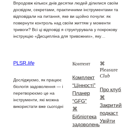
Впродовж кількох днів десятки людей ділилися своїм
досвідом, секретами, практичними інструментами та
відповідали на питання, яке ви щойно почули: як
повернути контроль над своїм життям у моменти
тривоги? Всі ці відповіді я структурувала у покрокову
інструкцію «Дисципліна для тривожних», яку…
PLSR.
life
Контент
⌘
Pleasure
Club
Комплект
Досліджуємо, як працює
“Цінності”
біологія задоволення — і
Про клуб
Планер
перетворюємо це на
⌘
інструменти, які можна
“GFG”
Закритий
використати вже сьогодні
⌘
подкаст
Бібліотека
Увійти
задоволень