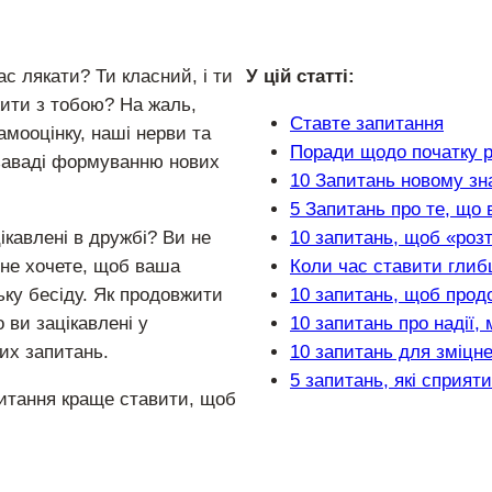
с лякати? Ти класний, і ти
У цій статті:
жити з тобою? На жаль,
Ставте запитання
мооцінку, наші нерви та
Поради щодо початку 
 заваді формуванню нових
10 Запитань новому з
5 Запитань про те, що 
ікавлені в дружбі? Ви не
10 запитань, щоб «роз
 не хочете, щоб ваша
Коли час ставити глиб
ьку бесіду. Як продовжити
10 запитань, щоб прод
 ви зацікавлені у
10 запитань про надії, 
их запитань.
10 запитань для зміцн
5 запитань, які сприя
 питання краще ставити, щоб