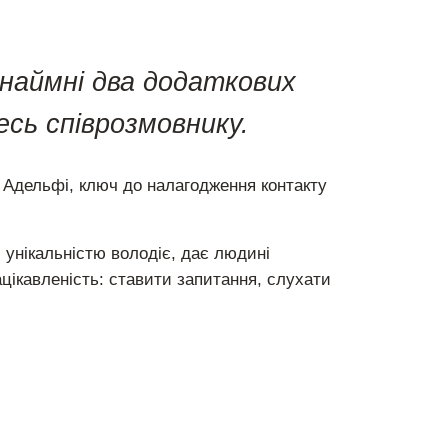
наймні два додаткових
есь співрозмовнику.
 Адельфі, ключ до налагодження контакту
ю унікальністю володіє, дає людині
ацікавленість: ставити запитання, слухати