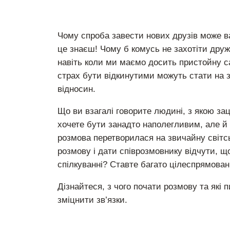
Чому спроба завести нових друзів може ва
це знаєш! Чому б комусь не захотіти дру
навіть коли ми маємо досить пристойну са
страх бути відкинутими можуть стати на
відносин.
Що ви взагалі говорите людині, з якою зац
хочете бути занадто наполегливим, але й
розмова перетворилася на звичайну світс
розмову і дати співрозмовнику відчути, що
спілкуванні? Ставте багато цілеспрямован
Дізнайтеся, з чого почати розмову та які
зміцнити зв’язки.