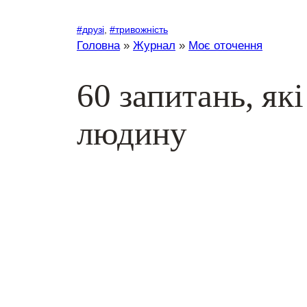
#друзі
, 
#тривожність
Головна
»
Журнал
»
Моє оточення
60 запитань, як
людину