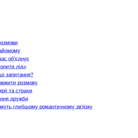
розмови
найомому
вас об'єднує
топити лід»
ші запитання?
овжити розмову
мрії та страхи
ення дружби
тимуть глибшому романтичному зв'язку