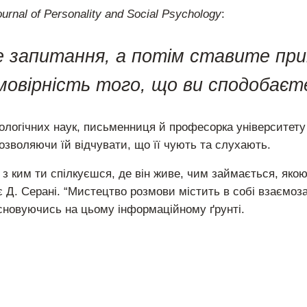
ournal
of
Personality
and
Social
Psychology
:
 запитання, а потім ставите при
мовірність того, що ви сподобаєт
хологічних наук, письменниця й професорка університету
озволяючи їй відчувати, що її чують та слухають.
 з ким ти спілкуєшся, де він живе, чим займається, яко
ює Д. Серані. “Мистецтво розмови містить в собі взаємоз
асновуючись на цьому інформаційному ґрунті.