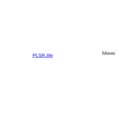
Перейти
до
вмісту
Меню
PLSR.
life