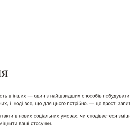
ня
ість в інших — один з найшвидших способів побудувати 
их, і іноді все, що для цього потрібно, — це прості запи
нтакти в нових соціальних умовах, чи сподіваєтеся зміцни
міцнити ваші стосунки.