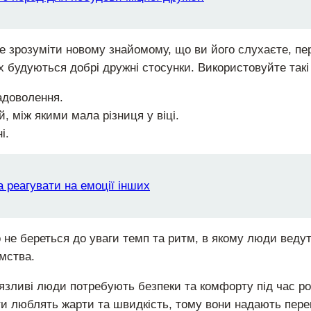
 зрозуміти новому знайомому, що ви його слухаєте, пер
их будуються добрі дружні стосунки. Використовуйте так
адоволення.
, між якими мала різниця у віці.
і.
а реагувати на емоції інших
 не береться до уваги темп та ритм, в якому люди ведут
мства.
’язливі люди потребують безпеки та комфорту під час р
рти люблять жарти та швидкість, тому вони надають пере