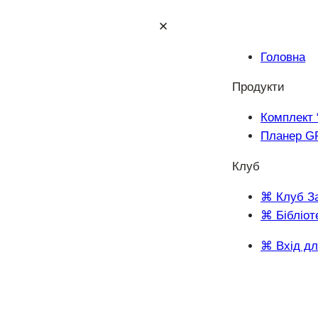
✕
Головна
Продукти
Комплект 
Планер G
Клуб
⌘ Клуб З
⌘ Бібліот
⌘ Вхід дл