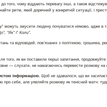
до того, чому віддають перевагу інші, а також відстежув
найти ритм, який доречний у конкретній ситуації, і прис
у
” можуть змусити людину почуватися ніяково, адже в т
о”, “Як”
і”
Коли”.
ань та відповідей, пов’язаних з політикою, грошима, ре
ля того, як ви поставили перші запитання, продовжуйте
ловне — слухати, не намагаючись перевести розмову на 
бистою інформацією.
Щоб не здавалося, що ви засипаєт
 про себе, але уявляйте розмову як тенісний матч: ту