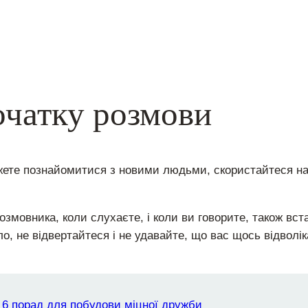
чатку розмови
ожете познайомитися з новими людьми, скористайтеся н
розмовника, коли слухаєте, і коли ви говорите, також вс
о, не відвертайтеся і не удавайте, що вас щось відвол
 6 порад для побудови міцної дружби