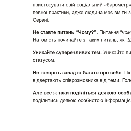
пристосувати свій соціальний «барометр» 
певної практики, адже людина має вміти з
Серані.
Не ставте питань “Чому?”.
Питання “
чом
Натомість починайте з таких питань, як “
Щ
Уникайте суперечливих тем.
Уникайте пит
статусом.
Не говоріть занадто багато про себе.
Піс
відвертають співрозмовника від теми. Го
Але все ж таки поділіться деякою осо
поділитись деякою особистою інформацією