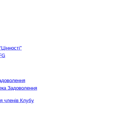
“Цінності”
FG
адоволення
ека Задоволення
я членів Клубу