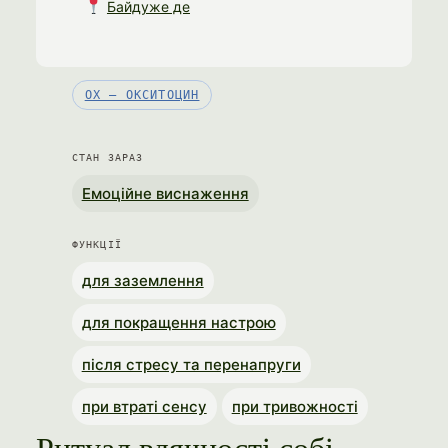
Байдуже де
OX — ОКСИТОЦИН
СТАН ЗАРАЗ
Емоційне виснаження
ФУНКЦІЇ
для заземлення
для покращення настрою
після стресу та перенапруги
при втраті сенсу
при тривожності
Ритуал вдячності собі