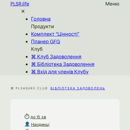
PLSR.
Меню
life
✕
Головна
Продукти
Комплект “Цінності”
Планер GFG
Клуб
⌘ Клуб Задоволення
⌘ Бібліотека Задоволення
⌘ Вхід для членів Клубу
⌘ PLEASURE CLUB ·
БІБЛІОТЕКА ЗАДОВОЛЕНЬ
⏱
до 15 хв
Наодинці