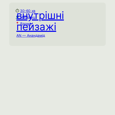
⏱
30-60 хв
внутрішні
Внутрішні пейзажі
Наодинці
30-60 хв
⏱
пейзажі
Вдома
Наодинці
Вдома
AN — Анандамід
За допомогою детальної інструкції
сконструюйте свій власний ментальний
пейзаж зі спогадів та відчуттів.
Емоційне виснаження
Соціальне виснаження
Спробувати практику →