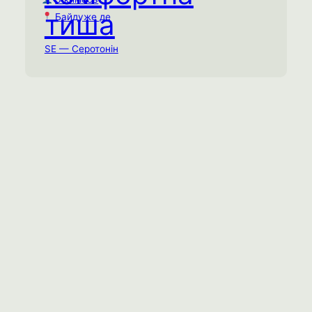
до 15 хв
⏱
тиша
Байдуже де
З кимось
Байдуже де
SE — Серотонін
Проведіть 10-15 хвилин з кимось у
спільній тиші, без необхідності
заповнювати паузи розмовами,
відчуваючи серотоніновий спокій від
безпечної присутності. Це найвищий
рівень соціальної близькості — коли ми
можемо просто “бути” поруч, не
виконуючи соціальні ролі.
Ментальне виснаження
Фізичне виснаження
Емоційне виснаження
Спробувати практику →