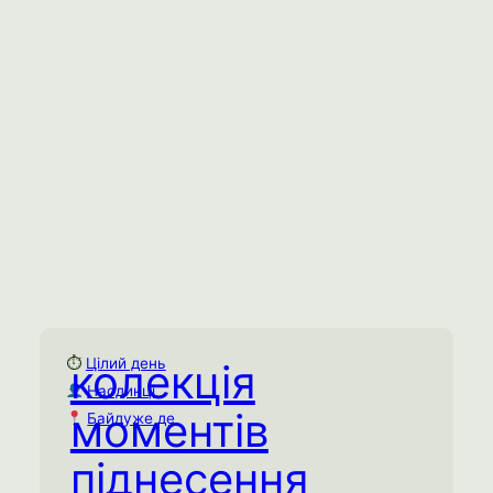
відчуваючи як індивідуальні анандамідні
хвилі зливаються в колективне
блаженство. Можна сходити на будь яке
групове заняття, якщо у вас немає з ким
наразі попрактикуватись.
Емоційне виснаження
Спробувати практику →
⏱
Цілий день
колекція
Колекція моментів
Наодинці
піднесення
моментів
Байдуже де
Цілий день
⏱
Наодинці
піднесення
Байдуже де