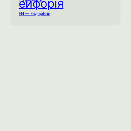
ейфорія
На вулиці
Наодинці
На вулиці
EN — Ендорфіни
Проведіть 25-30 хвилин безперервної
аеробної активності у помірному темпі
для досягнення глибокого ендорфінового
потоку.
Ментальне виснаження
Соціальне виснаження
Емоційне виснаження
Спробувати практику →