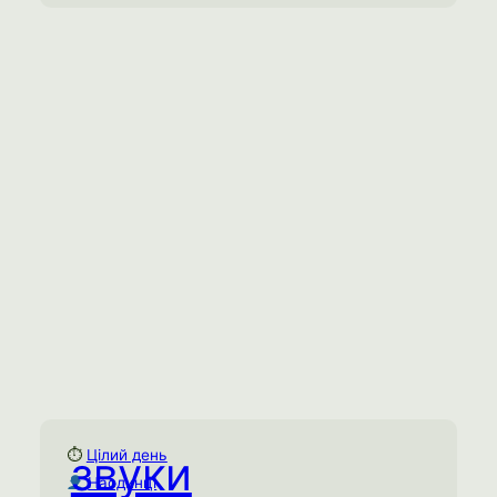
середовищі, використовуючи всі органи
чуття для максимального занурення в
досвід.
Ментальне виснаження
Соціальне виснаження
Емоційне виснаження
Спробувати практику →
⏱
Цілий день
звуки
Звуки задоволення
Наодинці
Цілий день
⏱