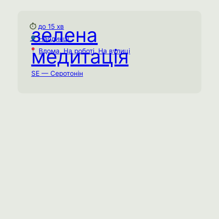
⏱
до 15 хв
зелена
Зелена медитація
Наодинці
до 15 хв
⏱
медитація
Вдома
, 
На роботі
, 
На вулиці
Наодинці
На вулиці
, 
На роботі
, 
Вдома
SE — Серотонін
Додайте коротку взаємодію з зеленим
кольором протягом дня. Це найбільш
заспокійливий колір спектру, з яким наш
мозок має унікальний еволюційний
зв’язок.
Ментальне виснаження
Соціальне виснаження
Емоційне виснаження
Спробувати практику →