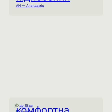
AN — Анандамід
Зберіть колекцію “моментів піднесення”
— невеличких епізодів, коли ви
відчуваєте особливий емоційний підйом.
Створює “позитивний цикл” — чим більше
помічаєте моменти піднесення, тим
частіше вони виникають. Знижує рівень
самокритики та тривоги.
Ментальне виснаження
Соціальне виснаження
Емоційне виснаження
Спробувати практику →
⏱
до 15 хв
комфортна
Комфортна тиша
З кимось