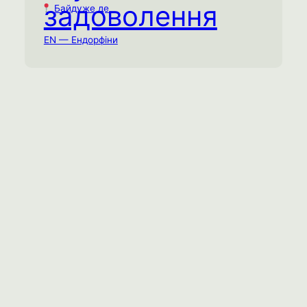
задоволення
Байдуже де
Наодинці
Байдуже де
EN — Ендорфіни
Протягом дня озвучуйте своє
задоволення. Ви будете здивовані,
наскільки сильно ця маленька зміна може
посилити ваші приємні відчуття.
Емоційне виснаження
Спробувати практику →