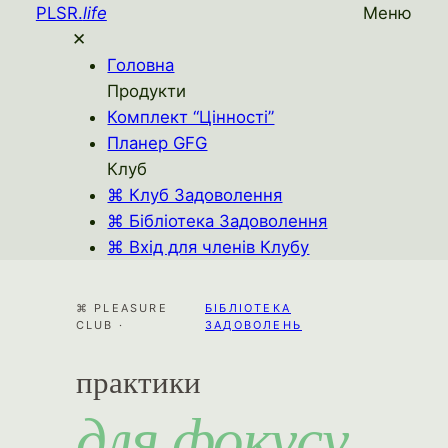
PLSR.
life
Меню
✕
Головна
Продукти
Комплект “Цінності”
Планер GFG
Клуб
⌘ Клуб Задоволення
⌘ Бібліотека Задоволення
⌘ Вхід для членів Клубу
⌘ PLEASURE
БІБЛІОТЕКА
CLUB ·
ЗАДОВОЛЕНЬ
практики
для фокусу