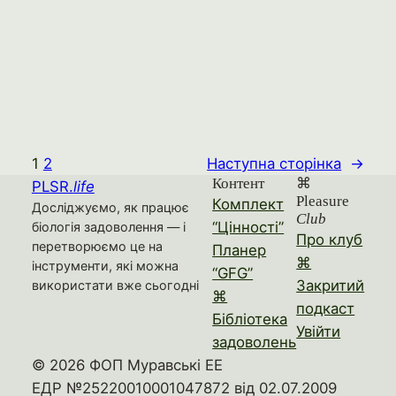
1
2
Наступна сторінка
→
Контент
⌘
PLSR.
life
Pleasure
Комплект
Досліджуємо, як працює
Club
“Цінності”
біологія задоволення — і
Про клуб
перетворюємо це на
Планер
⌘
інструменти, які можна
“GFG”
Закритий
використати вже сьогодні
⌘
подкаст
Бібліотека
Увійти
задоволень
© 2026 ФОП Муравські ЕЕ
ЕДР №25220010001047872 від 02.07.2009