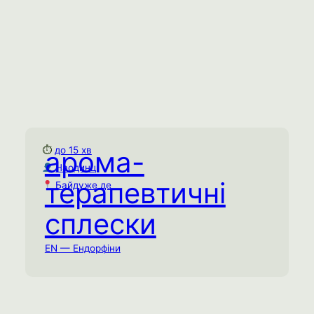
⏱
до 15 хв
арома-
Арома-терапевтичні
Наодинці
сплески
терапевтичні
Байдуже де
до 15 хв
⏱
Наодинці
сплески
Байдуже де
EN — Ендорфіни
Створіть кілька коротких, але потужних
сенсорних сплесків через нюх протягом
дня.