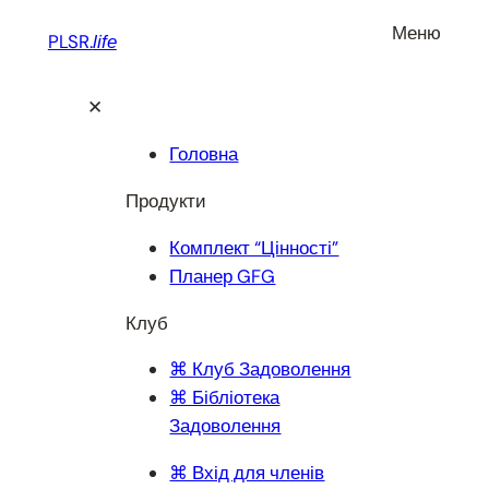
Перейти
Меню
PLSR.
life
до
вмісту
✕
Головна
Продукти
Комплект “Цінності”
Планер GFG
Клуб
⌘ Клуб Задоволення
⌘ Бібліотека
Задоволення
⌘ Вхід для членів