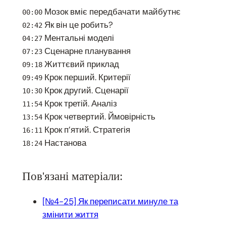
Мозок вміє передбачати майбутнє
00:00
Як він це робить?
02:42
Ментальні моделі
04:27
Сценарне планування
07:23
Життєвий приклад
09:18
Крок перший. Критерії
09:49
Крок другий. Сценарії
10:30
Крок третій. Аналіз
11:54
Крок четвертий. Ймовірність
13:54
Крок п’ятий. Стратегія
16:11
Настанова
18:24
Пов'язані матеріали:
[№4-25] Як переписати минуле та
змінити життя