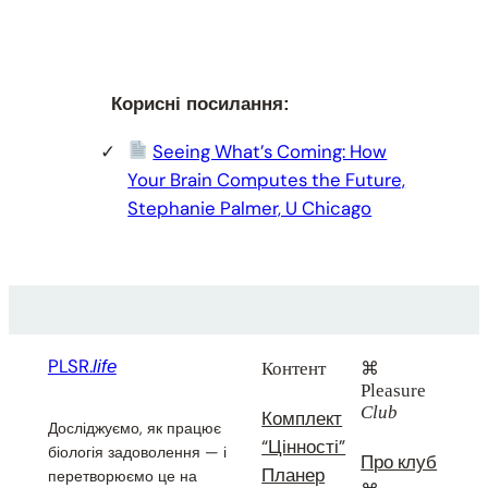
Корисні посилання:
Seeing What’s Coming: How
Your Brain Computes the Future,
Stephanie Palmer, U Chicago
PLSR.
life
Контент
⌘
Pleasure
Club
Комплект
Досліджуємо, як працює
“Цінності”
біологія задоволення — і
Про клуб
Планер
перетворюємо це на