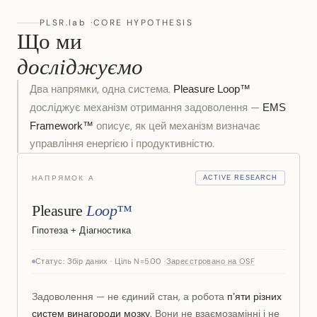
PLSR.lab ·
CORE HYPOTHESIS
Що ми
досліджуємо
Два напрямки, одна система.
Pleasure Loop™
досліджує механізм отримання задоволення —
EMS
описує, як цей механізм визначає
Framework™
управління енергією і продуктивністю.
НАПРЯМОК А
ACTIVE RESEARCH
Pleasure
Loop™
Гіпотеза + Діагностика
Статус: Збір даних · Ціль N=500 ·
Зареєстровано на OSF
Задоволення — не єдиний стан, а робота
п’яти різних
. Вони не взаємозамінні і не
систем винагороди мозку