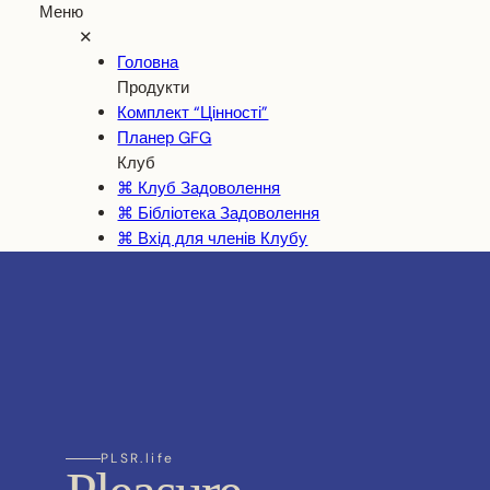
Меню
✕
Головна
Продукти
Комплект “Цінності”
Планер GFG
Клуб
⌘ Клуб Задоволення
⌘ Бібліотека Задоволення
⌘ Вхід для членів Клубу
PLSR.life