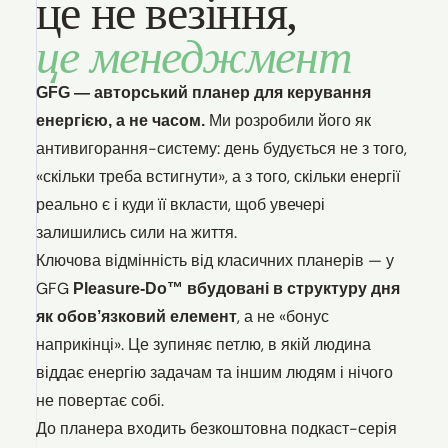
це не везіння,
це менеджмент
GFG — авторський планер для керування
Ми розробили його як
енергією, а не часом.
антивигорання-систему: день будується не з того,
«скільки треба встигнути», а з того, скільки енергії
реально є і куди її вкласти, щоб увечері
залишились сили на життя.
Ключова відмінність від класичних планерів — у
GFG
Pleasure-Do™ вбудовані в структуру дня
, а не «бонус
як обов’язковий елемент
наприкінці». Це зупиняє петлю, в якій людина
віддає енергію задачам та іншим людям і нічого
не повертає собі.
До планера входить безкоштовна подкаст-серія