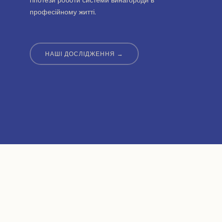
гіпотези роботи системи винагороди в
професійному житті.
НАШІ ДОСЛІДЖЕННЯ →