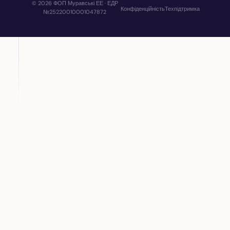
© 2026 ФОП Муравські ЕЕ · ЕДР
Конфіденційність
Техпідтримка
№25220010001047872