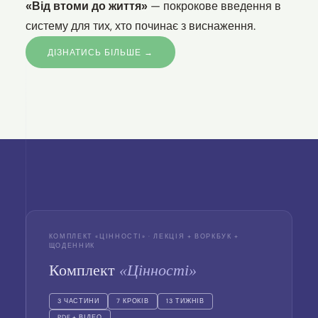
— покрокове введення в
«Від втоми до життя»
систему для тих, хто починає з виснаження.
ДІЗНАТИСЬ БІЛЬШЕ →
КОМПЛЕКТ «ЦІННОСТІ» · ЛЕКЦІЯ + ВОРКБУК +
ЩОДЕННИК
Комплект
«Цінності»
3 ЧАСТИНИ
7 КРОКІВ
13 ТИЖНІВ
PDF + ВІДЕО