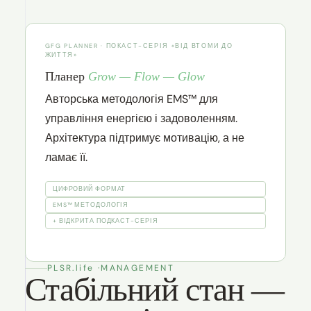
GFG PLANNER · ПОКАСТ-СЕРІЯ «ВІД ВТОМИ ДО
ЖИТТЯ»
Планер
Grow — Flow — Glow
Авторська методологія EMS™ для
управління енергією і задоволенням.
Архітектура підтримує мотивацію, а не
ламає її.
ЦИФРОВИЙ ФОРМАТ
EMS™ МЕТОДОЛОГІЯ
+ ВІДКРИТА ПОДКАСТ-СЕРІЯ
PLSR.life ·
MANAGEMENT
Стабільний стан —