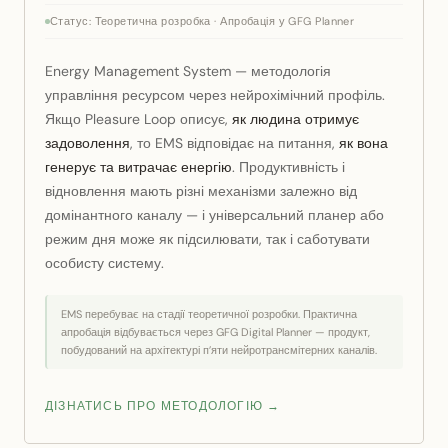
Статус: Теоретична розробка · Апробація у GFG Planner
Energy Management System — методологія
управління ресурсом через нейрохімічний профіль.
Якщо Pleasure Loop описує,
як людина отримує
, то EMS відповідає на питання,
задоволення
як вона
. Продуктивність і
генерує та витрачає енергію
відновлення мають різні механізми залежно від
домінантного каналу — і універсальний планер або
режим дня може як підсилювати, так і саботувати
особисту систему.
EMS перебуває на стадії теоретичної розробки. Практична
апробація відбувається через GFG Digital Planner — продукт,
побудований на архітектурі п’яти нейротрансмітерних каналів.
ДІЗНАТИСЬ ПРО МЕТОДОЛОГІЮ →