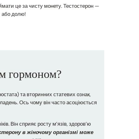
иймати це за чисту монету. Тестостерон —
ь або долю!
им гормоном?
ростата) та вторинних статевих ознак,
кладень. Ось чому він часто асоціюється
іків. Він сприяє росту м’язів, здоров’ю
ерону в жіночому організмі може