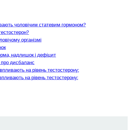
вають чоловічим статевим гормоном?
тестостерон?
ловічому організмі
нок
орма, надлишок і дефіцит
 про дисбаланс
впливають на рівень тестостерону:
впливають на рівень тестостерону: