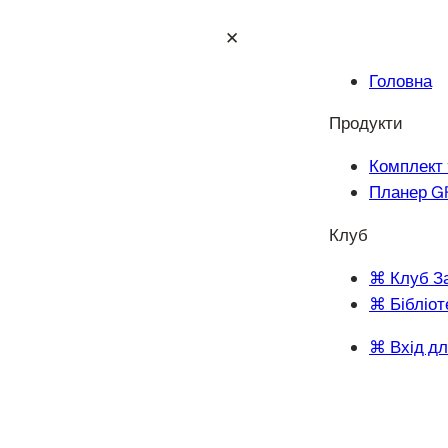
✕
Головна
Продукти
Комплект 
Планер G
Клуб
⌘ Клуб З
⌘ Бібліот
⌘ Вхід дл