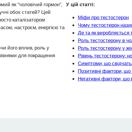
омий як “чоловічий гормон”,
У цій статті:
луччі обох статей? Цей
Міфи про тестостерон
росто каталізатором
Чому тестостерон нази
масою, настроєм, енергією та
Де та як виробляється 
Роль тестостерону в чо
чи його вплив, роль у
Роль тестостерону у жі
 рівнями для покращення
Рівень тестостерону: н
Симптоми, що свідчать
Позитивні фактори, що 
Негативні фактори, що 