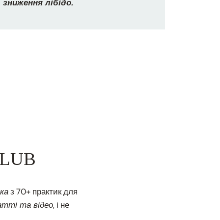
 зниження лібідо.
CLUB
з 70+ практик для
ка
, і не
тті та відео