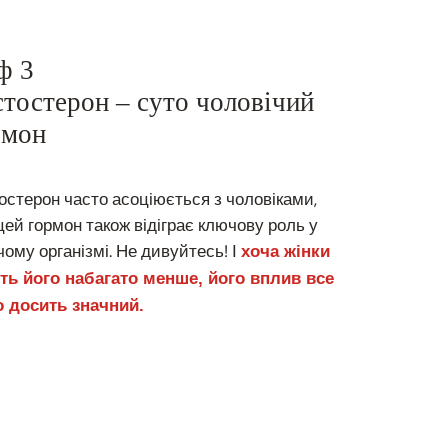
ф 3
стостерон – суто чоловічий
рмон
остерон часто асоціюється з чоловіками,
цей гормон також відіграє ключову роль у
чому організмі. Не дивуйтесь! І
хоча жінки
ь його набагато менше, його вплив все
 досить значний.