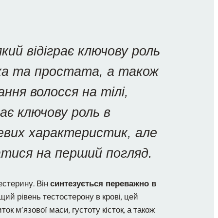
кий відіграє ключову роль
чка та простата, а також
ня волосся на тілі,
рає ключову роль в
евих характеристик, але
атися на перший погляд.
естерину. Він
синтезується переважно в
щий рівень тестостерону в крові, цей
к м’язової маси, густоту кісток, а також