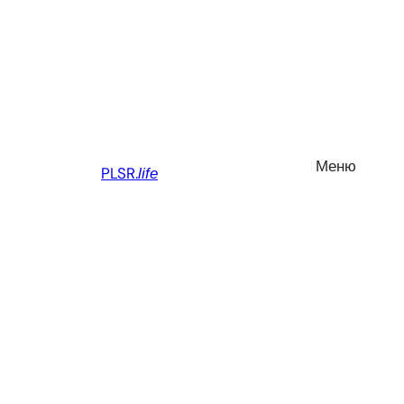
Перейти
до
вмісту
Меню
PLSR.
life