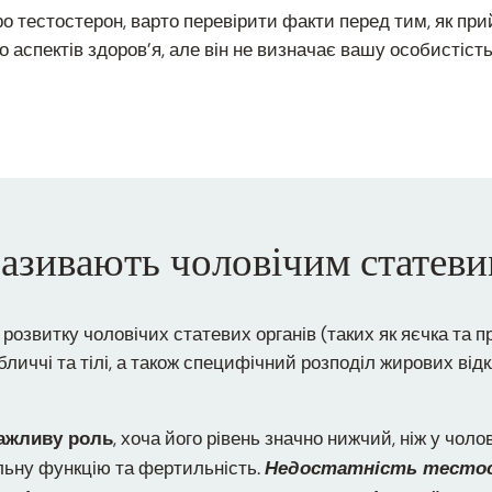
ро тестостерон, варто перевірити факти перед тим, як пр
о аспектів здоров’я, але він не визначає вашу особистіст
називають чоловічим статев
розвитку чоловічих статевих органів (таких як яєчка та п
бличчі та тілі, а також специфічний розподіл жирових від
, хоча його рівень значно нижчий, ніж у чолов
важливу роль
уальну функцію та фертильність.
Недостатність тестост