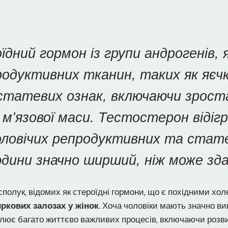
ний гормон із групи андрогенів, я
продуктивних тканин, таких як яє
татевих ознак, включаючи зростан
я м’язової маси. Тестостерон відіг
оловічих репродуктивних та стат
юдини значно ширший, ніж може зд
сполук, відомих як стероїдні гормони, що є похідними хол
. Хоча чоловіки мають значно ви
иркових залозах у жінок
лює багато життєво важливих процесів, включаючи розвито