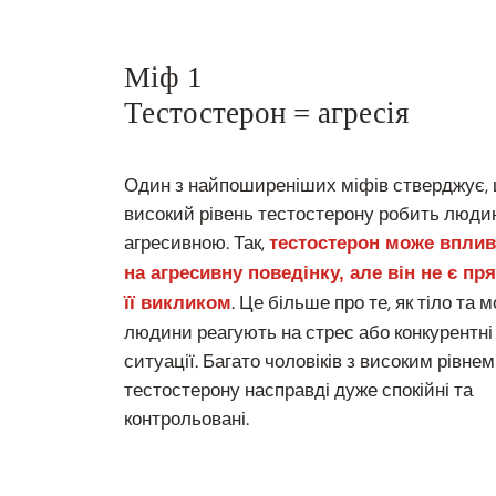
Міф 1
Тестостерон = агресія
Один з найпоширеніших міфів стверджує,
високий рівень тестостерону робить люди
агресивною. Так,
тестостерон може вплив
на агресивну поведінку, але він не є п
. Це більше про те, як тіло та 
її викликом
людини реагують на стрес або конкурентні
ситуації. Багато чоловіків з високим рівнем
тестостерону насправді дуже спокійні та
контрольовані.