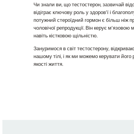
Чи знали ви, що тестостерон, зазвичай від
відіграє ключову роль у здоров’ї і благопо
потужний стероїдний гормон є більш ніж п
чоловічої репродукції. Він керує м’язовою 
навіть кістковою щільністю.
Зануримося в світ тестостерону, відкриваю
нашому тілі, і як ми можемо керувати його
якості життя.