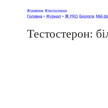
#гормони
, 
#тестостерон
Головна
»
Журнал
»
⌘ PRO
, 
Біологія
, 
Мій ф
Тестостерон: бі