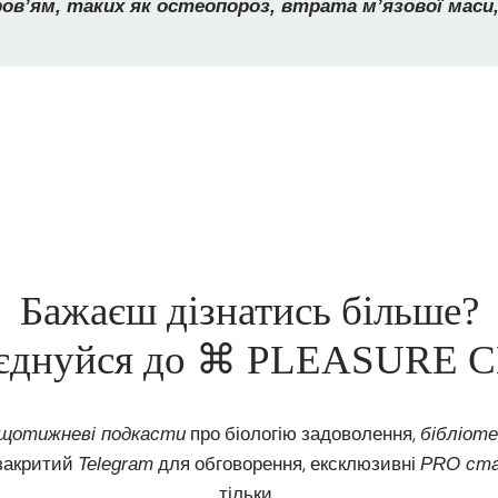
ов’ям, таких як остеопороз, втрата м’язової маси,
Бажаєш дізнатись більше?
єднуйся до ⌘ PLEASURE 
про біологію задоволення,
щотижневі подкасти
бібліоте
 закритий
для обговорення, ексклюзивні
Telegram
PRO ста
тільки.