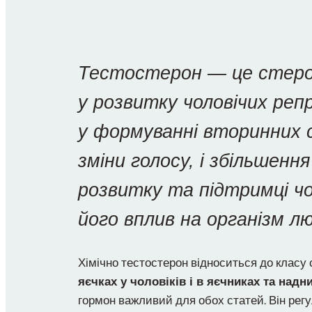
Тестостерон — це стероїд
у розвитку чоловічих ре
у формуванні вторинних с
зміни голосу, і збільшенн
розвитку та підтримці ч
його вплив на організм л
Хімічно тестостерон відноситься до класу 
яєчках у чоловіків і в яєчниках та надн
гормон важливий для обох статей. Він регу