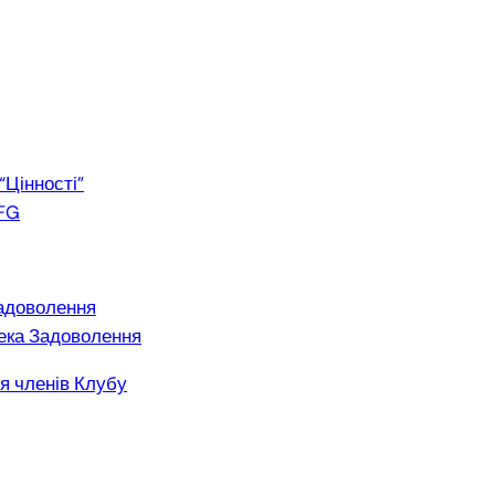
“Цінності”
FG
адоволення
ека Задоволення
я членів Клубу