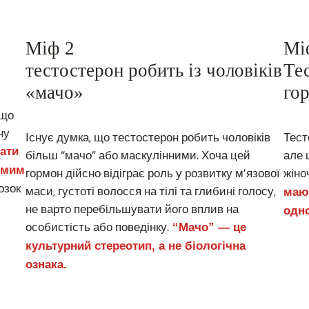
Міф 2
Мі
тестостерон робить із чоловіків
Те
«мачо»
го
 що
ну
Існує думка, що тестостерон робить чоловіків
Тест
ати
більш “мачо” або маскулінними. Хоча цей
але 
рямим
гормон дійсно відіграє роль у розвитку м’язової
жіно
мозок
маси, густоті волосся на тілі та глибині голосу,
мают
не варто перебільшувати його вплив на
одно
особистість або поведінку.
“Мачо” — це
культурний стереотип, а не біологічна
ознака.