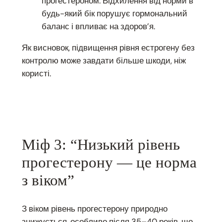
прогестероном. Відхилення від норми в
будь-який бік порушує гормональний
баланс і впливає на здоров’я.
Як висновок, підвищення рівня естрогену без
контролю може завдати більше шкоди, ніж
користі.
Міф 3: “Низький рівень
прогестерону — це норма
з віком”
З віком рівень прогестерону природно
знижується, особливо після 35–40 років, що