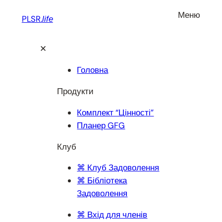
Перейти
Меню
PLSR.
life
до
вмісту
✕
Головна
Продукти
Комплект “Цінності”
Планер GFG
Клуб
⌘ Клуб Задоволення
⌘ Бібліотека
Задоволення
⌘ Вхід для членів