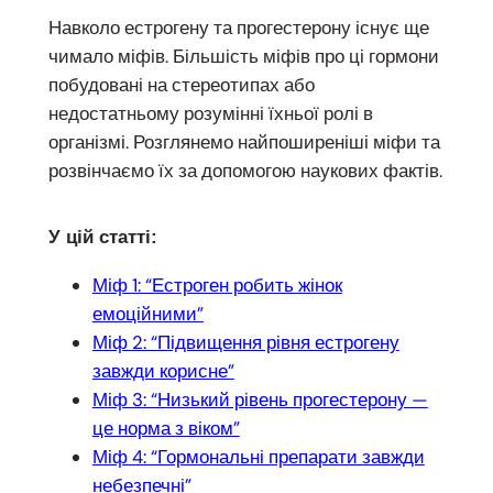
Навколо естрогену та прогестерону існує ще
чимало міфів. Більшість міфів про ці гормони
побудовані на стереотипах або
недостатньому розумінні їхньої ролі в
організмі. Розглянемо найпоширеніші міфи та
розвінчаємо їх за допомогою наукових фактів.
У цій статті:
Міф 1: “Естроген робить жінок
емоційними”
Міф 2: “Підвищення рівня естрогену
завжди корисне”
Міф 3: “Низький рівень прогестерону —
це норма з віком”
Міф 4: “Гормональні препарати завжди
небезпечні”