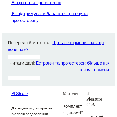
Естроген та прогестерон
Як підтримувати баланс естрогену та
прогестерону
Попередній матеріал:
Що таке гормони і навіщо
вони нам?
Читати далі:
Естроген та прогестерон: більше ніж
жіночі гормони
PLSR.
life
Контент
⌘
Pleasure
Club
Комплект
Досліджуємо, як працює
“Цінності”
біологія задоволення — і
Про клуб