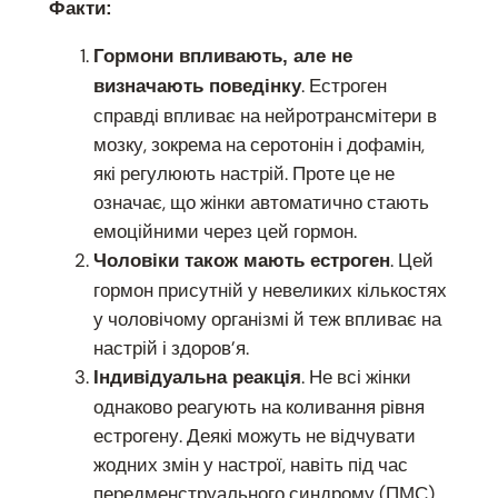
Факти:
Гормони впливають, але не
. Естроген
визначають поведінку
справді впливає на нейротрансмітери в
мозку, зокрема на серотонін і дофамін,
які регулюють настрій. Проте це не
означає, що жінки автоматично стають
емоційними через цей гормон.
. Цей
Чоловіки також мають естроген
гормон присутній у невеликих кількостях
у чоловічому організмі й теж впливає на
настрій і здоров’я.
. Не всі жінки
Індивідуальна реакція
однаково реагують на коливання рівня
естрогену. Деякі можуть не відчувати
жодних змін у настрої, навіть під час
передменструального синдрому (ПМС).