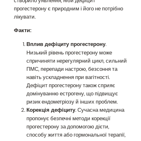
створило уявлення, ніби дефіцит
прогестерону є природним і його не потрібно
лікувати.
Факти:
.
Вплив дефіциту прогестерону
Низький рівень прогестерону може
спричиняти нерегулярний цикл, сильний
ПМС, перепади настрою, безсоння та
навіть ускладнення при вагітності.
Дефіцит прогестерону також сприяє
домінуванню естрогену, що підвищує
ризик ендометріозу й інших проблем.
. Сучасна медицина
Корекція дефіциту
пропонує безпечні методи корекції
прогестерону за допомогою дієти,
способу життя або гормональної терапії,