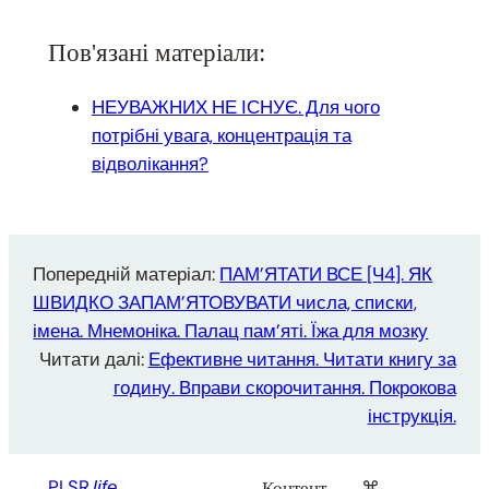
Пов'язані матеріали:
НЕУВАЖНИХ НЕ ІСНУЄ. Для чого
потрібні увага, концентрація та
відволікання?
Попередній матеріал:
ПАМ’ЯТАТИ ВСЕ [Ч4]. ЯК
ШВИДКО ЗАПАМ’ЯТОВУВАТИ числа, списки,
імена. Мнемоніка. Палац пам’яті. Їжа для мозку
Читати далі:
Ефективне читання. Читати книгу за
годину. Вправи скорочитання. Покрокова
інструкція.
PLSR.
life
Контент
⌘