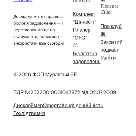
Pleasure
Club
Комплект
Досліджуємо, як працює
“Цінності”
біологія задоволення — і
Про клуб
Планер
перетворюємо це на
⌘
інструменти, які можна
“GFG”
Закритий
використати вже сьогодні
⌘
подкаст
Бібліотека
Увійти
задоволень
© 2026 ФОП Муравські ЕЕ
ЕДР №25220010001047872 від 02.07.2009
Дисклеймер
Оферта
Конфіденційність
Техпідтримка