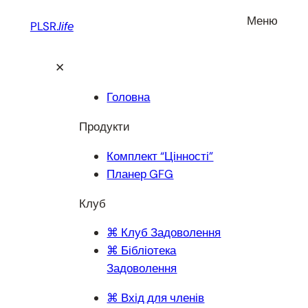
Перейти
Меню
PLSR.
life
до
вмісту
✕
Головна
Продукти
Комплект “Цінності”
Планер GFG
Клуб
⌘ Клуб Задоволення
⌘ Бібліотека
Задоволення
⌘ Вхід для членів