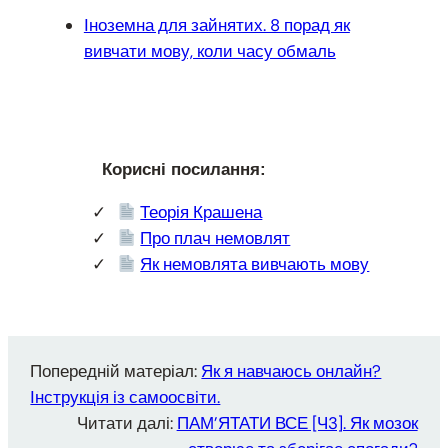
Іноземна для зайнятих. 8 порад як
вивчати мову, коли часу обмаль
Корисні посилання:
Теорія Крашена
Про плач немовлят
Як немовлята вивчають мову
Попередній матеріал:
Як я навчаюсь онлайн?
Інструкція із самоосвіти.
Читати далі:
ПАМ’ЯТАТИ ВСЕ [Ч3]. Як мозок