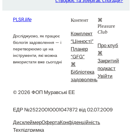
створює та зберігає спогади?
PLSR.
life
Контент
⌘
Pleasure
Club
Комплект
Досліджуємо, як працює
“Цінності”
біологія задоволення — і
Про клуб
Планер
перетворюємо це на
⌘
інструменти, які можна
“GFG”
Закритий
використати вже сьогодні
⌘
подкаст
Бібліотека
Увійти
задоволень
© 2026 ФОП Муравські ЕЕ
ЕДР №25220010001047872 від 02.07.2009
Дисклеймер
Оферта
Конфіденційність
Техпідтримка