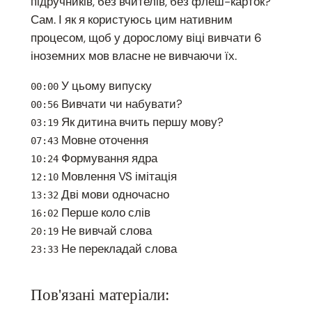
підручників, без вчителів, без флеш-карток?
Сам. І як я користуюсь цим нативним
процесом, щоб у дорослому віці вивчати 6
іноземних мов власне не вивчаючи їх.
У цьому випуску
00:00
Вивчати чи набувати?
00:56
Як дитина вчить першу мову?
03:19
Мовне оточення
07:43
Формування ядра
10:24
Мовлення VS імітація
12:10
Дві мови одночасно
13:32
Перше коло слів
16:02
Не вивчай слова
20:19
Не перекладай слова
23:33
Пов'язані матеріали: