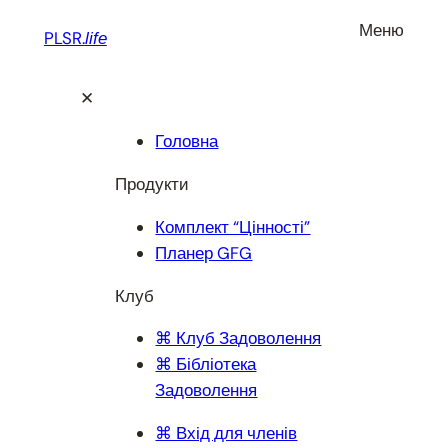
Перейти
Меню
PLSR.
life
до
вмісту
✕
Головна
Продукти
Комплект “Цінності”
Планер GFG
Клуб
⌘ Клуб Задоволення
⌘ Бібліотека
Задоволення
⌘ Вхід для членів