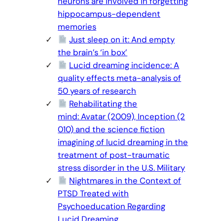
neurons are involved in forgetting
hippocampus-dependent
memories
Just sleep on it: And empty
the brain’s ‘in box’
Lucid dreaming incidence: A
quality effects meta-analysis of
50 years of research
Rehabilitating the
mind: Avatar (2009), Inception (2
010) and the science fiction
imagining of lucid dreaming in the
treatment of post-traumatic
stress disorder in the U.S. Military
Nightmares in the Context of
PTSD Treated with
Psychoeducation Regarding
Lucid Dreaming