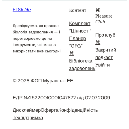
PLSR.
life
Контент
⌘
Pleasure
Club
Комплект
Досліджуємо, як працює
“Цінності”
біологія задоволення — і
Про клуб
Планер
перетворюємо це на
⌘
інструменти, які можна
“GFG”
Закритий
використати вже сьогодні
⌘
подкаст
Бібліотека
Увійти
задоволень
© 2026 ФОП Муравські ЕЕ
ЕДР №25220010001047872 від 02.07.2009
Дисклеймер
Оферта
Конфіденційність
Техпідтримка