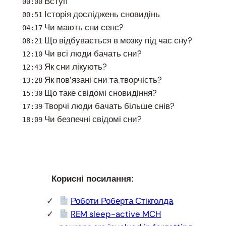
Вступ
00:00
Історія досліджень сновидінь
00:51
Чи мають сни сенс?
04:17
Що відбувається в мозку під час сну?
08:21
Чи всі люди бачать сни?
12:10
Як сни лікують?
12:43
Як пов’язані сни та творчість?
13:28
Що таке свідомі сновидіння?
15:30
Творчі люди бачать більше снів?
17:39
Чи безпечні свідомі сни?
18:09
Корисні посилання:
Роботи Роберта Стікголда
REM sleep-active MCH