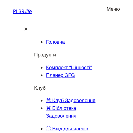
Перейти
Меню
PLSR.
life
до
вмісту
✕
Головна
Продукти
Комплект “Цінності”
Планер GFG
Клуб
⌘ Клуб Задоволення
⌘ Бібліотека
Задоволення
⌘ Вхід для членів