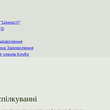
“Цінності”
FG
адоволення
ека Задоволення
я членів Клубу
спілкуванні