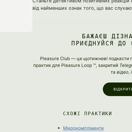
Станьте детективом позитивних реакцій 
від найменших ознак того, що вас слухают
БАЖАЄШ ДІЗН
ПРИЄДНУЙСЯ ДО 
Pleasure Club — це
щотижневі подкасти
п
практик для Pleasure Loop ™, закритий
Teleg
та відео
,
ВІДКРИТ
СХОЖІ ПРАКТИКИ
Мікрокомпліменти