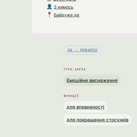
З кимось
Байдуже де
DA — ДОФАМІН
СТАН ЗАРАЗ
Емоційне виснаження
ФУНКЦІЇ
для впевненості
для покращення стосунків