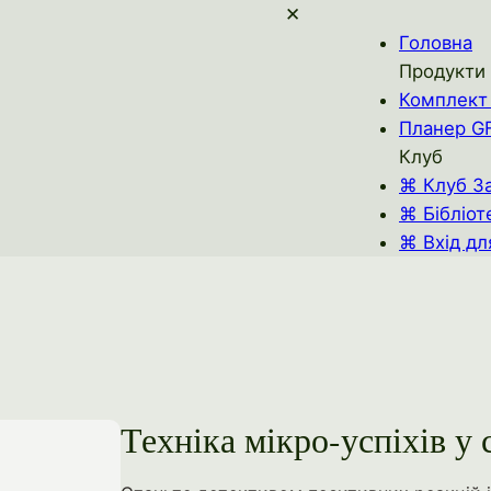
✕
Головна
Продукти
Комплект 
Планер G
Клуб
⌘ Клуб З
⌘ Бібліот
⌘ Вхід дл
Техніка мікро-успіхів у 