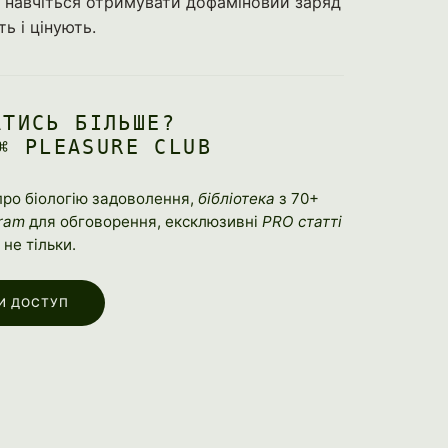
і навчіться отримувати дофаміновий заряд
ь і цінують.
АТИСЬ БІЛЬШЕ?
⌘ PLEASURE CLUB
ро біологію задоволення,
бібліотека
з 70+
ram
для обговорення, ексклюзивні
PRO статті
 і не тільки.
И ДОСТУП