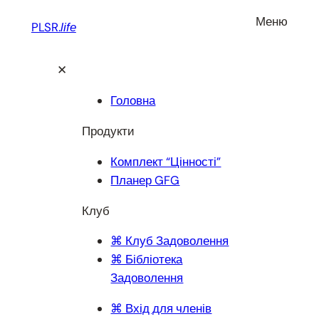
Перейти
Меню
PLSR.
life
до
вмісту
✕
Головна
Продукти
Комплект “Цінності”
Планер GFG
Клуб
⌘ Клуб Задоволення
⌘ Бібліотека
Задоволення
⌘ Вхід для членів