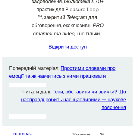
задоволення,
з 70+
бібліотека
практик для Pleasure Loop
™, закритий
для
Telegram
обговорення, ексклюзивні
PRO
, і не тільки.
статті та відео
Відкрити доступ
Попередній матеріал:
Простими словами про
емоції та як навчитись з ними працювати
Читати далі:
Гени, обставини чи звички? Що
насправді робить нас щасливими — наукове
пояснення
PLSR.
life