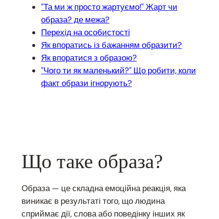
"Та ми ж просто жартуємо!" Жарт чи
образа? де межа?
Перехід на особистості
Як впоратись із бажанням образити?
Як впоратися з образою?
"Чого ти як маленький?" Що робити, коли
факт образи ігнорують?
Що таке образа?
Образа — це складна емоційна реакція, яка
виникає в результаті того, що людина
сприймає дії, слова або поведінку інших як