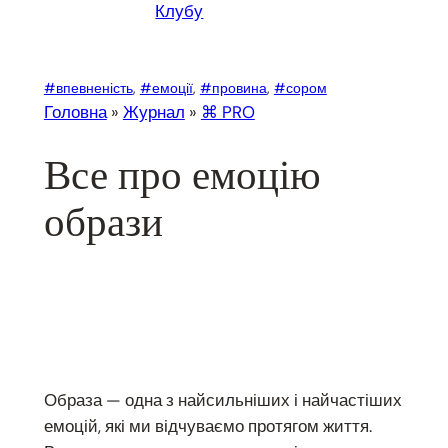
Клубу
#впевненість
, 
#емоції
, 
#провина
, 
#сором
Головна
»
Журнал
»
⌘ PRO
Все про емоцію
образи
Образа — одна з найсильніших і найчастіших
емоцій, які ми відчуваємо протягом життя.