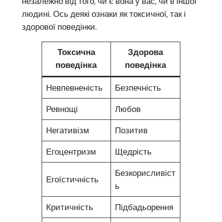
незалежно від того, чи є вона у вас, чи в іншої
людині. Ось деякі ознаки як токсичної, так і
здорової поведінки.
Токсична
Здорова
поведінка
поведінка
Невпевненість
Безпечність
Ревнощі
Любов
Негативізм
Позитив
Егоцентризм
Щедрість
Безкорисливіст
Егоїстичність
ь
Критичність
Підбадьорення