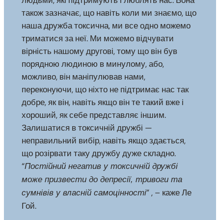
людьми, які підтримують і люблять нас. Вона
також зазначає, що навіть коли ми знаємо, що
наша дружба токсична, ми все одно можемо
триматися за неї. Ми можемо відчувати
вірність нашому другові, тому що він був
порядною людиною в минулому, або,
можливо, він маніпулював нами,
переконуючи, що ніхто не підтримає нас так
добре, як він, навіть якщо він те такий вже і
хороший, як себе представляє іншим.
Залишатися в токсичній дружбі —
неправильний вибір, навіть якщо здається,
що розірвати таку дружбу дуже складно.
“
Постійний негатив у токсичній дружбі
може призвести до депресії, тривоги та
” , – каже Ле
сумнівів у власній самоцінності
Гой.