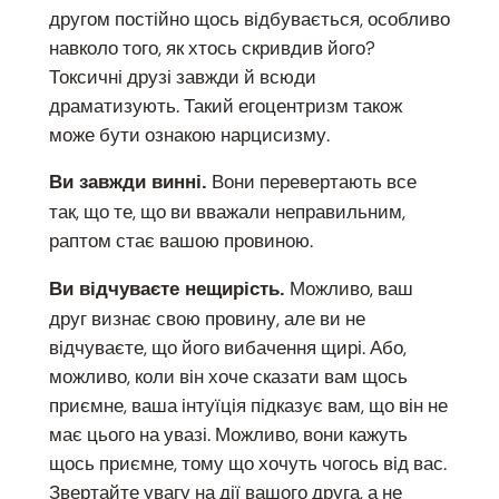
другом постійно щось відбувається, особливо
навколо того, як хтось скривдив його?
Токсичні друзі завжди й всюди
драматизують. Такий егоцентризм також
може бути ознакою нарцисизму.
Вони перевертають все
Ви завжди винні.
так, що те, що ви вважали неправильним,
раптом стає вашою провиною.
Можливо, ваш
Ви відчуваєте нещирість.
друг визнає свою провину, але ви не
відчуваєте, що його вибачення щирі. Або,
можливо, коли він хоче сказати вам щось
приємне, ваша інтуїція підказує вам, що він не
має цього на увазі. Можливо, вони кажуть
щось приємне, тому що хочуть чогось від вас.
Звертайте увагу на дії вашого друга, а не