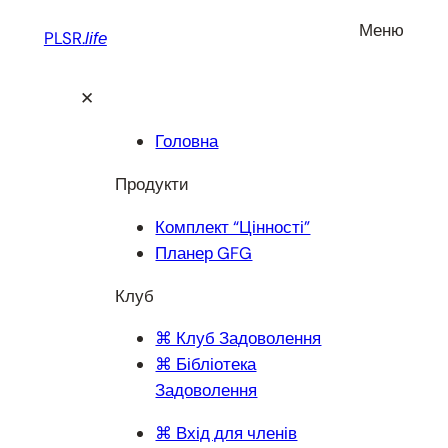
Перейти
Меню
PLSR.
life
до
вмісту
✕
Головна
Продукти
Комплект “Цінності”
Планер GFG
Клуб
⌘ Клуб Задоволення
⌘ Бібліотека
Задоволення
⌘ Вхід для членів