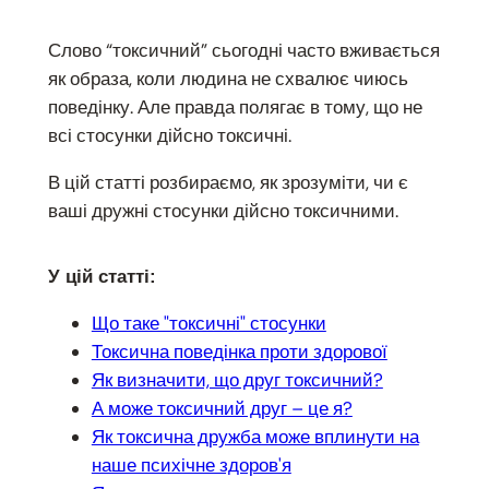
Слово “токсичний” сьогодні часто вживається
як образа, коли людина не схвалює чиюсь
поведінку. Але правда полягає в тому, що не
всі стосунки дійсно токсичні.
В цій статті розбираємо, як зрозуміти, чи є
ваші дружні стосунки дійсно токсичними.
У цій статті:
Що таке "токсичні" стосунки
Токсична поведінка проти здорової
Як визначити, що друг токсичний?
А може токсичний друг – це я?
Як токсична дружба може вплинути на
наше психічне здоров'я