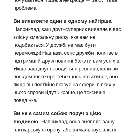
почуваєтеся гірше, а не краще — це суттєва
проблема.
Ви виявляєте один в одному найгірше.
Наприклад, ваш друг-суперник виявляє в вас
злісну змагальну риску, яка вам не
подобається. У дружбі не має бути
переможця! Навпаки, сенс дружби полягає в
підтримці й друзі повинні бажати вам успіхів.
Якщо ваш друг поводиться ревниво, коли ви
повідомляєте про себе щось позитивне, або
якщо він постійно вказує на сфери, в яких у
нього справи йдуть краще, це токсична
поведінка.
Ви не є самим собою поруч з цією
Наприклад, вона виявляє вашу
людиною.
пліткарську сторону, або вимальовує злісні