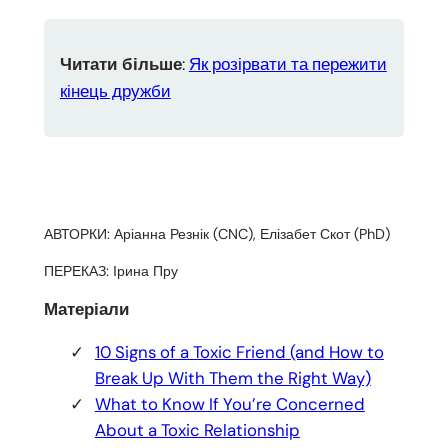
:
Як розірвати та пережити
Читати більше
кінець дружби
АВТОРКИ: Аріанна Резнік (CNC), Елізабет Скот (PhD)
ПЕРЕКАЗ: Ірина Пру
Матеріали
10 Signs of a Toxic Friend (and How to
Break Up With Them the Right Way)
What to Know If You’re Concerned
About a Toxic Relationship