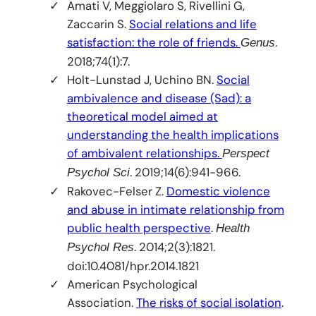
Amati V, Meggiolaro S, Rivellini G,
Zaccarin S.
Social relations and life
satisfaction: the role of friends.
.
Genus
2018;74(1):7.
Holt-Lunstad J, Uchino BN.
Social
ambivalence and disease (Sad): a
theoretical model aimed at
understanding the health implications
of ambivalent relationships.
Perspect
. 2019;14(6):941-966.
Psychol Sci
Rakovec-Felser Z.
Domestic violence
and abuse in intimate relationship from
public health perspective
.
Health
. 2014;2(3):1821.
Psychol Res
doi:10.4081/hpr.2014.1821
American Psychological
Association.
The risks of social isolation
.