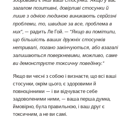
здоровими є інші ваші стосунки. Якщо у вас
загалом позитивні, довірливі стосунки й
лише з однією людиною виникають серйозні
проблеми, то, швидше за все, проблема в
“, — радить Ле Гой. — “
них
Якщо ви помітили,
що більшість ваших дружніх стосунків
нетривалі, погано закінчуються, або взагалі
залишаються поверхневими, можливо, саме
“
ви демонструєте токсичну поведінку.
Якщо ви чесні з собою і визнаєте, що всі ваші
стосунки, окрім цього, є здоровими й
повноцінними — і ви відчуваєте себе
задоволеними ними, — ваша перша думка,
ймовірно, була правильною, і ваш друг є
токсичним, а не ви самі.