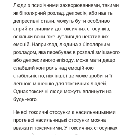
Люди з психічними захворюваннями, такими
як біполярний розлад, депресія, або навіть
депресивні стани, можуть бути особливо
сприйнятливими до токсичних стосунків,
оскільки вони вже чутливі до негативних
емоцій. Наприклад, людина з біполярним
розладом, яка перебуває в розпалі змішаного
або депресивного епізоду, може мати дещо
слабший контроль над емоційною
стабільністю, ніж інші, і це може зробити її
легшою мішенню для токсичних людей.
Однак токсичні люди можуть вплинути на
будь-кого.
Не всі токсичні стосунки є насильницькими
проте всі насильницькі стосунки можна
вважати токсичними. У токсичних стосунках