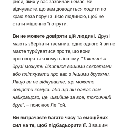
риси, яких у вас зазвичай немає. Ви
відчуваєте, що вам доводиться ходити по
краю леза поруч з цією людиною, щоб не
стати мішенню її отрути.
Друзі
Ви не можете довіряти цій людині.
мають зберігати таємниці одне одного й ви не
маєте турбуватися про те, що вони
проговоряться комусь іншому. “
Токсичні ж
друзі можуть ділитися вашими секретами
або пліткувати про вас з іншими друзями.
Якщо ви не відчуваєте, що можете
довіряти комусь або що він бажає вам
найкращого, це, швидше за все, токсичний
“, – пояснює Ле Гой.
друг
Ви витрачаєте багато часу та емоційних
З вашим
сил на те, щоб підбадьорити її.