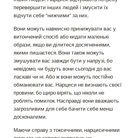
перевершити інших людей і змусити їх
відчути себе “нижчими” за них.
Вони можуть навмисно принижувати вас у
витончений спосіб або кидати маленькі
образи, якщо ви ділитеся досягненнями,
якими пишаєтеся. Вони також можуть
змушувати вас завжди бути у напрузі, бо
невідомо, чи будуть вони сьогодні до вас
ласкаві чи ні. Або ж вони можуть постійно
обманювати вас. Нарциси не визнають своєї
провини, бо щиро вірять, що ніколи не
роблять помилок. Насправді вони вважають
загрозливим для себе бачити себе менш
досконалими.
Маючи справу з токсичними, нарцисичними
людьми, не завжди очевидно, чи