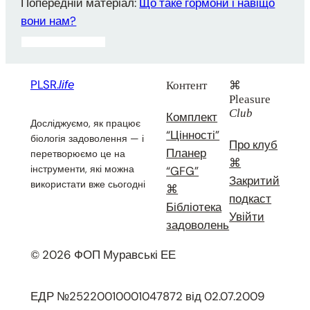
Попередній матеріал:
Що таке гормони і навіщо
вони нам?
PLSR.
life
Контент
⌘
Pleasure
Club
Комплект
Досліджуємо, як працює
“Цінності”
біологія задоволення — і
Про клуб
Планер
перетворюємо це на
⌘
інструменти, які можна
“GFG”
Закритий
використати вже сьогодні
⌘
подкаст
Бібліотека
Увійти
задоволень
© 2026 ФОП Муравські ЕЕ
ЕДР №25220010001047872 від 02.07.2009