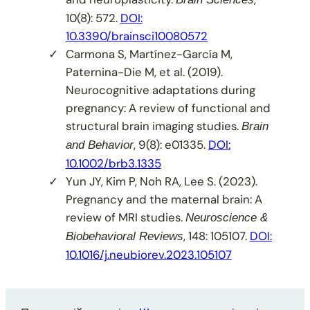
10(8): 572.
DOI:
10.3390/brainsci10080572
Carmona S, Martínez-García M,
Paternina-Die M, et al. (2019).
Neurocognitive adaptations during
pregnancy: A review of functional and
structural brain imaging studies.
Brain
, 9(8): e01335.
DOI:
and Behavior
10.1002/brb3.1335
Yun JY, Kim P, Noh RA, Lee S. (2023).
Pregnancy and the maternal brain: A
review of MRI studies.
Neuroscience &
, 148: 105107.
DOI:
Biobehavioral Reviews
10.1016/j.neubiorev.2023.105107