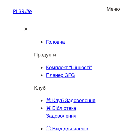
Перейти
Меню
PLSR.
life
до
вмісту
✕
Головна
Продукти
Комплект “Цінності”
Планер GFG
Клуб
⌘ Клуб Задоволення
⌘ Бібліотека
Задоволення
⌘ Вхід для членів