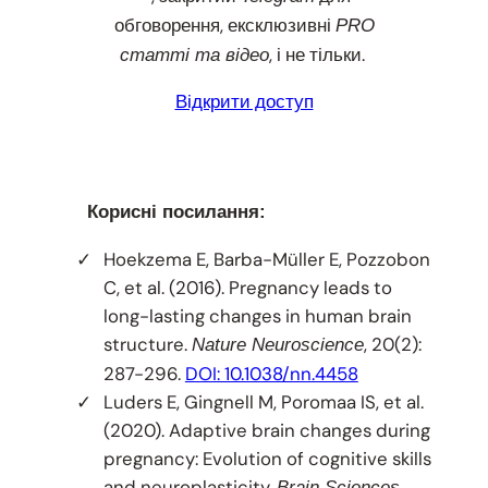
обговорення, ексклюзивні
PRO
, і не тільки.
статті та відео
Відкрити доступ
Корисні посилання:
Hoekzema E, Barba-Müller E, Pozzobon
C, et al. (2016). Pregnancy leads to
long-lasting changes in human brain
structure.
, 20(2):
Nature Neuroscience
287-296.
DOI: 10.1038/nn.4458
Luders E, Gingnell M, Poromaa IS, et al.
(2020). Adaptive brain changes during
pregnancy: Evolution of cognitive skills
and neuroplasticity.
,
Brain Sciences