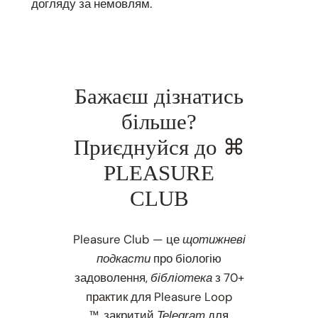
догляду за немовлям.
Бажаєш дізнатись
більше?
Приєднуйся до ⌘
PLEASURE
CLUB
Pleasure Club — це
щотижневі
про біологію
подкасти
задоволення,
з 70+
бібліотека
практик для Pleasure Loop
™, закритий
для
Telegram