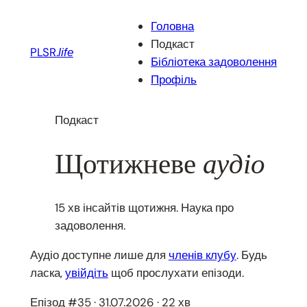
Перейти
Головна
до
Подкаст
вмісту
PLSR.
life
Бібліотека задоволення
Профіль
Подкаст
Щотижневе
аудіо
15 хв інсайтів щотижня. Наука про
задоволення.
Аудіо доступне лише для
членів клубу
. Будь
ласка,
увійдіть
щоб прослухати епізоди.
Епізод #35 · 31.07.2026 · 22 хв