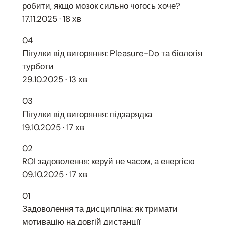
робити, якщо мозок сильно чогось хоче?
17.11.2025 · 18 хв
04
Пігулки від вигоряння: Pleasure-Do та біологія
турботи
29.10.2025 · 13 хв
03
Пігулки від вигоряння: підзарядка
19.10.2025 · 17 хв
02
ROI задоволення: керуй не часом, а енергією
09.10.2025 · 17 хв
01
Задоволення та дисципліна: як тримати
мотивацію на довгій дистанції