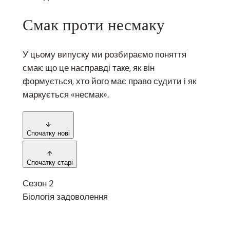
Смак проти несмаку
У цьому випуску ми розбираємо поняття
смак: що це насправді таке, як він
формується, хто його має право судити і як
маркується «несмак».
Спочатку нові
Спочатку старі
Сезон 2
Біологія задоволення