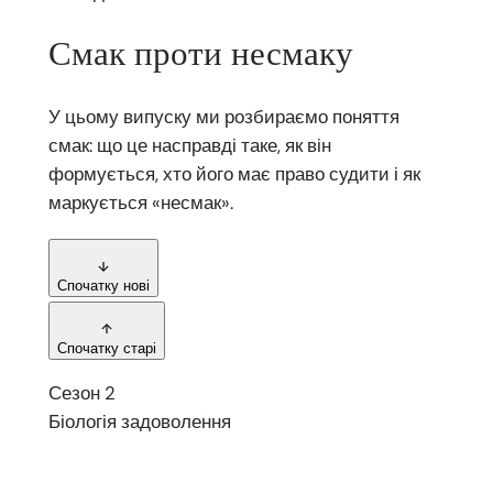
Смак проти несмаку
У цьому випуску ми розбираємо поняття
смак: що це насправді таке, як він
формується, хто його має право судити і як
маркується «несмак».
Спочатку нові
Спочатку старі
Сезон 2
Біологія задоволення