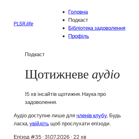
Перейти
Головна
до
Подкаст
вмісту
PLSR.
life
Бібліотека задоволення
Профіль
Подкаст
Щотижневе
аудіо
15 хв інсайтів щотижня. Наука про
задоволення.
Аудіо доступне лише для
членів клубу
. Будь
ласка,
увійдіть
щоб прослухати епізоди.
Епізод #35 · 31.07.2026 · 22 хв