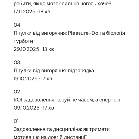
робити, якщо мозок сильно чогось хоче?
17.11.2025 · 18 хв
04
Пігулки від вигоряння: Pleasure-Do та біологія
турботи
29.10.2025 · 13 хв
03
Пігулки від вигоряння: підзарядка
19.10.2025 · 17 хв
02
ROI задоволення: керуй не часом, а енергією
09.10.2025 · 17 хв
01
Задоволення та дисципліна: як тримати
мотивацію на довгій дистанції