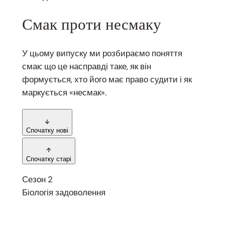
Смак проти несмаку
У цьому випуску ми розбираємо поняття
смак: що це насправді таке, як він
формується, хто його має право судити і як
маркується «несмак».
Спочатку нові
Спочатку старі
Сезон 2
Біологія задоволення