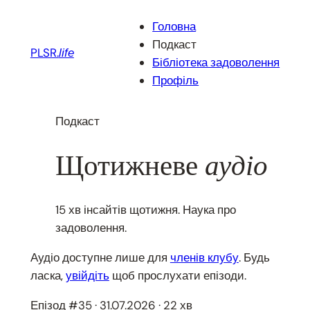
Перейти
Головна
до
Подкаст
вмісту
PLSR.
life
Бібліотека задоволення
Профіль
Подкаст
Щотижневе
аудіо
15 хв інсайтів щотижня. Наука про
задоволення.
Аудіо доступне лише для
членів клубу
. Будь
ласка,
увійдіть
щоб прослухати епізоди.
Епізод #35 · 31.07.2026 · 22 хв