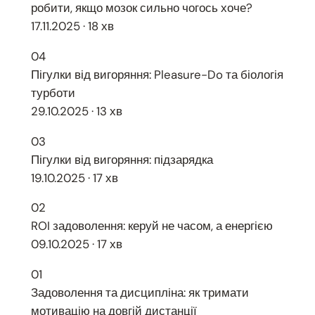
робити, якщо мозок сильно чогось хоче?
17.11.2025 · 18 хв
04
Пігулки від вигоряння: Pleasure-Do та біологія
турботи
29.10.2025 · 13 хв
03
Пігулки від вигоряння: підзарядка
19.10.2025 · 17 хв
02
ROI задоволення: керуй не часом, а енергією
09.10.2025 · 17 хв
01
Задоволення та дисципліна: як тримати
мотивацію на довгій дистанції