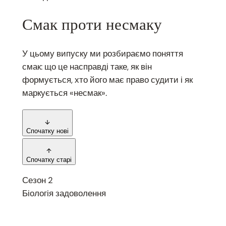
Смак проти несмаку
У цьому випуску ми розбираємо поняття
смак: що це насправді таке, як він
формується, хто його має право судити і як
маркується «несмак».
Спочатку нові
Спочатку старі
Сезон 2
Біологія задоволення