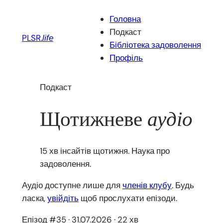
Перейти
Головна
до
Подкаст
вмісту
PLSR.
life
Бібліотека задоволення
Профіль
Подкаст
Щотижневе
аудіо
15 хв інсайтів щотижня. Наука про
задоволення.
Аудіо доступне лише для
членів клубу
. Будь
ласка,
увійдіть
щоб прослухати епізоди.
Епізод #35 · 31.07.2026 · 22 хв