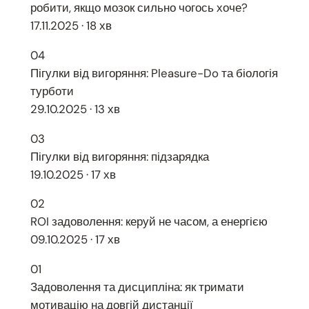
робити, якщо мозок сильно чогось хоче?
17.11.2025 · 18 хв
04
Пігулки від вигоряння: Pleasure-Do та біологія
турботи
29.10.2025 · 13 хв
03
Пігулки від вигоряння: підзарядка
19.10.2025 · 17 хв
02
ROI задоволення: керуй не часом, а енергією
09.10.2025 · 17 хв
01
Задоволення та дисципліна: як тримати
мотивацію на довгій дистанції