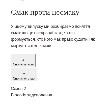
Смак проти несмаку
У цьому випуску ми розбираємо поняття
смак: що це насправді таке, як він
формується, хто його має право судити і як
маркується «несмак».
Спочатку нові
Спочатку старі
Сезон 2
Біологія задоволення