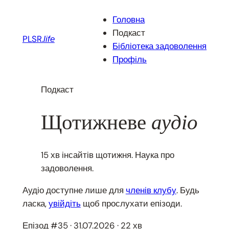
Перейти
Головна
до
Подкаст
вмісту
PLSR.
life
Бібліотека задоволення
Профіль
Подкаст
Щотижневе
аудіо
15 хв інсайтів щотижня. Наука про
задоволення.
Аудіо доступне лише для
членів клубу
. Будь
ласка,
увійдіть
щоб прослухати епізоди.
Епізод #35 · 31.07.2026 · 22 хв