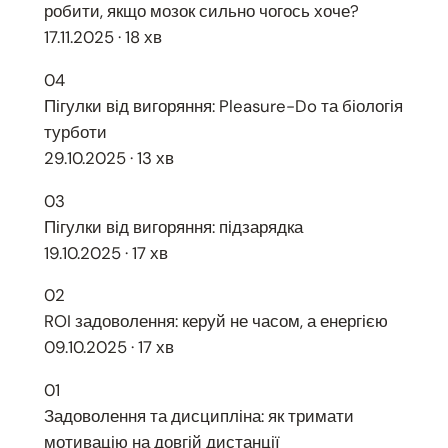
робити, якщо мозок сильно чогось хоче?
17.11.2025 · 18 хв
04
Пігулки від вигоряння: Pleasure-Do та біологія
турботи
29.10.2025 · 13 хв
03
Пігулки від вигоряння: підзарядка
19.10.2025 · 17 хв
02
ROI задоволення: керуй не часом, а енергією
09.10.2025 · 17 хв
01
Задоволення та дисципліна: як тримати
мотивацію на довгій дистанції