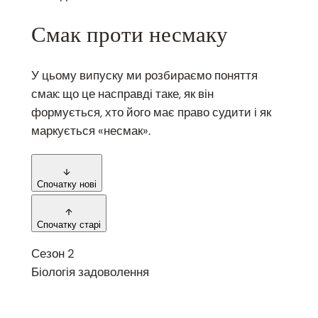
Смак проти несмаку
У цьому випуску ми розбираємо поняття
смак: що це насправді таке, як він
формується, хто його має право судити і як
маркується «несмак».
Спочатку нові
Спочатку старі
Сезон 2
Біологія задоволення