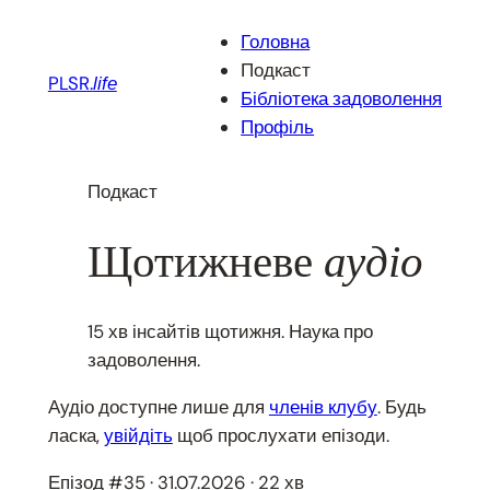
Перейти
Головна
до
Подкаст
вмісту
PLSR.
life
Бібліотека задоволення
Профіль
Подкаст
Щотижневе
аудіо
15 хв інсайтів щотижня. Наука про
задоволення.
Аудіо доступне лише для
членів клубу
. Будь
ласка,
увійдіть
щоб прослухати епізоди.
Епізод #35 · 31.07.2026 · 22 хв