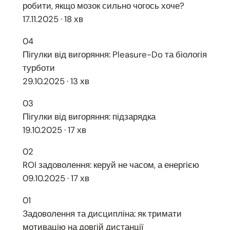
робити, якщо мозок сильно чогось хоче?
17.11.2025 · 18 хв
04
Пігулки від вигоряння: Pleasure-Do та біологія
турботи
29.10.2025 · 13 хв
03
Пігулки від вигоряння: підзарядка
19.10.2025 · 17 хв
02
ROI задоволення: керуй не часом, а енергією
09.10.2025 · 17 хв
01
Задоволення та дисципліна: як тримати
мотивацію на довгій дистанції