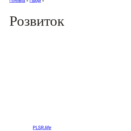
Головна
»
Гайди
»
Розвиток
PLSR.
life