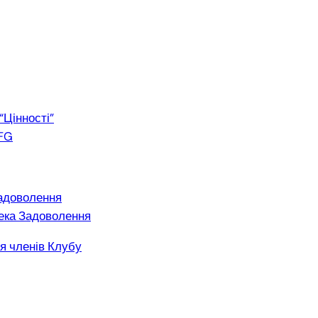
“Цінності”
FG
адоволення
ека Задоволення
я членів Клубу