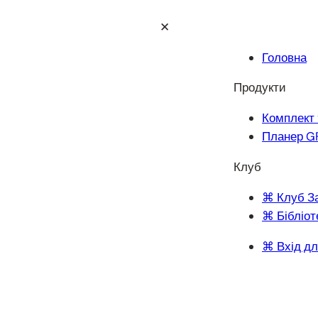
✕
Головна
Продукти
Комплект 
Планер G
Клуб
⌘ Клуб З
⌘ Бібліот
⌘ Вхід дл