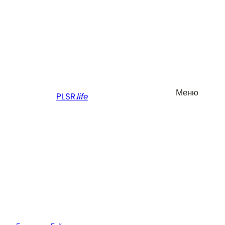
Меню
PLSR.
life